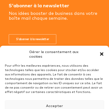
S'abonner à la newsletter
Nos idées booster de business dans votre
boîte mail chaque semaine.
S'abonner à la newsletter
Gérer le consentement aux
cookies
Pour offrir les meilleures expériences, nous utilisons des
technologies telles que les cookies pour stocker et/ou accéder
Conditions Générales de Ventes
aux informations des appareils. Le fait de consentir à ces
technologies nous permettra de traiter des données telles que le
Mentions Légales
comportement de navigation ou les ID uniques sur ce site. Le fait
Recrutement
de ne pas consentir ou de retirer son consentement peut avoir un
effet négatif sur certaines caractéristiques et fonctions.
Politique de cookies (UE)
Protection des données
Accepter