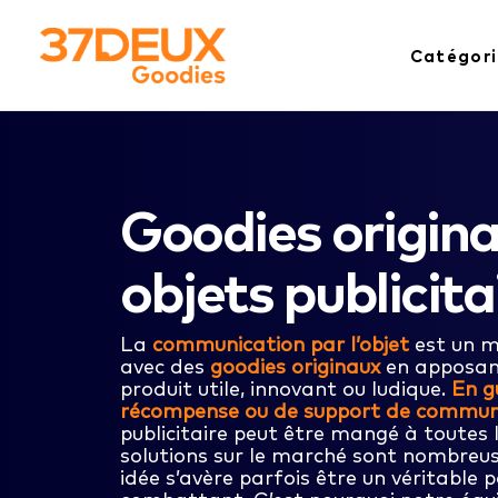
Catégori
Goodies origina
objets publicita
La
communication par l’objet
est un m
avec des
goodies originaux
en apposant
produit utile, innovant ou ludique.
En g
récompense ou de support de commun
publicitaire peut être mangé à toutes 
solutions sur le marché sont nombreu
idée s’avère parfois être un véritable 