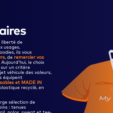
taires
 liberté de
x usages.
odies, ils vous
urs
, de
remercier vos
. Aujourd’hui, le choix
sur un critère
et véhicule des valeurs,
s équipent
onsables et MADE IN
plastique recyclé, en
rge sélection de
ins : tenues
il, polos, sweat et tee-