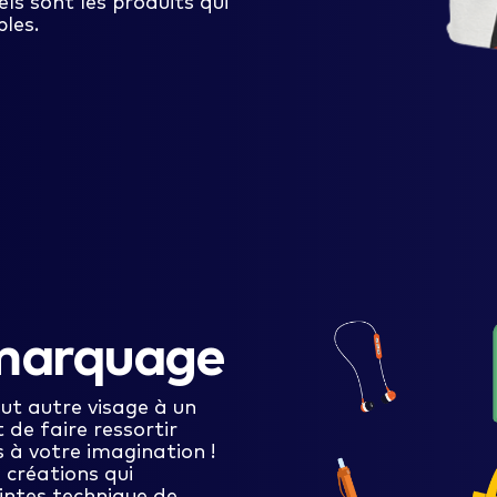
ls sont les produits qui
bles.
 marquage
ut autre visage à un
de faire ressortir
rs à votre imagination !
 créations qui
intes technique de