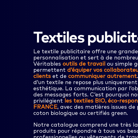
Textiles publici
Le textile publicitaire offre une grande
personnalisation et sert à de nombreu
Véritables
outils de travail
ou simple go
permettent
d’équiper vos collaborate
clients
et de
communiquer autrement
d’un textile ne repose plus uniquement 
esthétique. La communication par l’obj
des messages forts. C’est pourquoi no
privilégient
les textiles BIO, éco-resp
FRANCE
, avec des matières issues de 
coton biologique ou certifiés green.
Notre catalogue comprend une très la
produits pour répondre à tous vos beso
professionnelles ou vêtements de trava