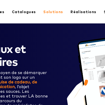
es
Catalogues
Solutions
Réalisations
ux et
ires
oyen de se démarquer
 son logo sur un
uise de cadeau, de
ication
, l’objet
les sauces. Les
ses et trouver LA bonne
parcours du