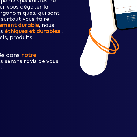
pe de spécialistes de
our vous dégoter la
ergonomiques, qui sont
t surtout vous faire
ement durable
, nous
ts
éthiques et durables
:
ls, produits
sés dans
notre
 serons ravis de vous
.