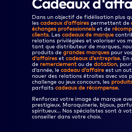
Cadeaux d'affa
Dans un objectif de fidélisation plus q
les
cadeaux d’affaires
permettent de
échanges professionnels
et de
récompe
clients
. Les
cadeaux de marque
contri
relations privilégiées et valoriser vos 
tant que distributeur de marques, no
produits de
grandes marques
pour vo
d’affaires
et
cadeaux d’entreprise
. En 
de
remerciement
ou de
dotation
, pou
d’année, le
cadeau d’affaire
est un out
nouer des relations étroites avec vos 
challenge ou jeux concours, les
produit
parfaits
cadeaux de récompense
.
Renforcez votre image de marque ave
prestigieux. Maroquinerie, bijoux, parfu
spiritueux… Nos spécialistes sont à vo
conseiller dans votre choix.