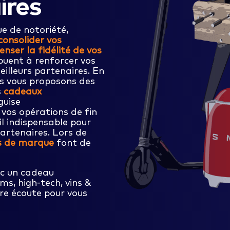
ires
ue de notoriété,
consolider vos
nser la fidélité de vos
buent à renforcer vos
meilleurs partenaires. En
us vous proposons des
s
cadeaux
guise
r vos opérations de fin
il indispensable pour
partenaires. Lors de
s de marque
font de
c un cadeau
ms, high-tech, vins &
tre écoute pour vous