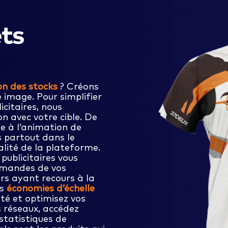
ets
ion des stocks
? Créons
 image. Pour simplifier
icitaires, nous
n avec votre cible. De
ne à l’animation de
ts partout dans le
lité de la plateforme.
publicitaires vous
mmandes de vos
urs ayant recours à la
es
économies d’échelle
é et optimisez vos
s réseaux, accédez
 statistiques de