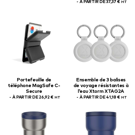
À PARTIR DE
37,37
€
HT
Portefeuille de
Ensemble de 3 balises
téléphone MagSafe C-
de voyage résistantes à
Secure
l’eau Xtorm XTAG2A
À PARTIR DE
26,92
€
À PARTIR DE
41,18
€
HT
HT