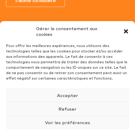
S'abonner à la newsletter
Gérer le consentement aux
cookies
Conditions Générales de Ventes
Pour offrir les meilleures expériences, nous utilisons des
Mentions Légales
technologies telles que les cookies pour stocker et/ou accéder
aux informations des appareils. Le fait de consentir à ces
Recrutement
technologies nous permettra de traiter des données telles que le
comportement de navigation ou les ID uniques sur ce site. Le fait
Politique de cookies (UE)
de ne pas consentir ou de retirer son consentement peut avoir un
effet négatif sur certaines caractéristiques et fonctions.
Protection des données
Accepter
Refuser
Voir les préférences
Partenaire
www.voyagebohemechic.com
© 2023 GOODIES 37DEUX. | Tous droits réservés.