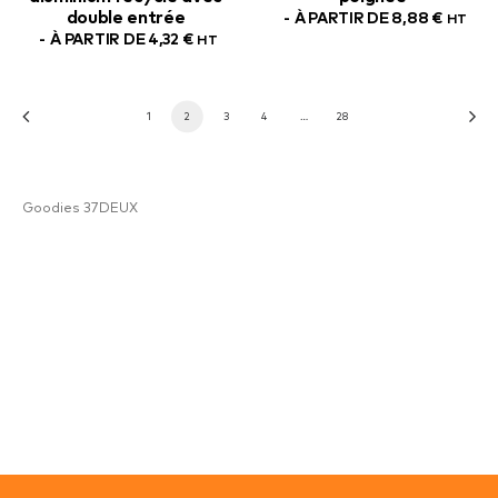
double entrée
À PARTIR DE
8,88
€
HT
À PARTIR DE
4,32
€
HT
1
2
3
4
…
28
Goodies 37DEUX