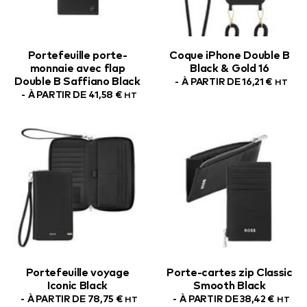
Portefeuille porte-
Coque iPhone Double B
monnaie avec flap
Black & Gold 16
Double B Saffiano Black
À PARTIR DE
16,21
€
HT
À PARTIR DE
41,58
€
HT
Portefeuille voyage
Porte-cartes zip Classic
Iconic Black
Smooth Black
À PARTIR DE
78,75
€
À PARTIR DE
38,42
€
HT
HT