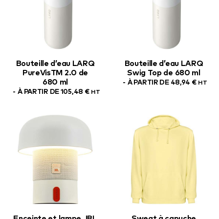
Bouteille d’eau LARQ
Bouteille d’eau LARQ
PureVisTM 2.0 de
Swig Top de 680 ml
680 ml
À PARTIR DE
48,94
€
HT
À PARTIR DE
105,48
€
HT
Enceinte et lampe JBL
Sweat à capuche