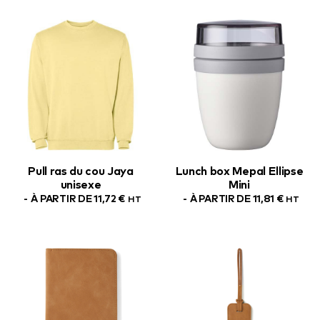
Pull ras du cou Jaya
Lunch box Mepal Ellipse
unisexe
Mini
À PARTIR DE
11,72
€
À PARTIR DE
11,81
€
HT
HT