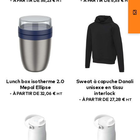
À PARTIR DE
56,23
€
À PARTIR DE
6,55
€
HT
HT
Lunch box isotherme 2.0
Sweat à capuche Danali
Mepal Ellipse
unisexe en tissu
interlock
À PARTIR DE
32,06
€
HT
À PARTIR DE
27,28
€
HT