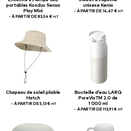
portables Kooduu Sensa
unisexe Kenia
Play Mini
À PARTIR DE
14,67
€
HT
À PARTIR DE
83,54
€
HT
Chapeau de soleil pliable
Bouteille d’eau LARQ
Hatch
PureVisTM 2.0 de
1 000 ml
À PARTIR DE
5,13
€
HT
À PARTIR DE
113,91
€
HT