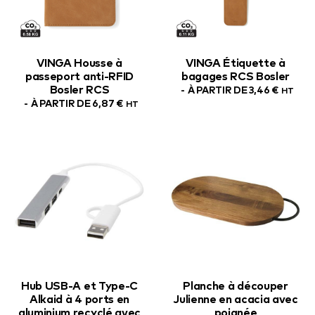
VINGA Housse à
VINGA Étiquette à
passeport anti-RFID
bagages RCS Bosler
Bosler RCS
À PARTIR DE
3,46
€
HT
À PARTIR DE
6,87
€
HT
Hub USB-A et Type-C
Planche à découper
Alkaid à 4 ports en
Julienne en acacia avec
aluminium recyclé avec
poignée