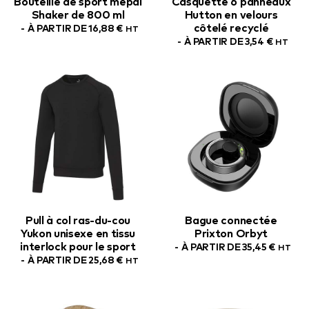
Bouteille de sport mepal
Casquette 6 panneaux
Shaker de 800 ml
Hutton en velours
côtelé recyclé
À PARTIR DE
16,88
€
HT
À PARTIR DE
3,54
€
HT
Pull à col ras-du-cou
Bague connectée
Yukon unisexe en tissu
Prixton Orbyt
interlock pour le sport
À PARTIR DE
35,45
€
HT
À PARTIR DE
25,68
€
HT