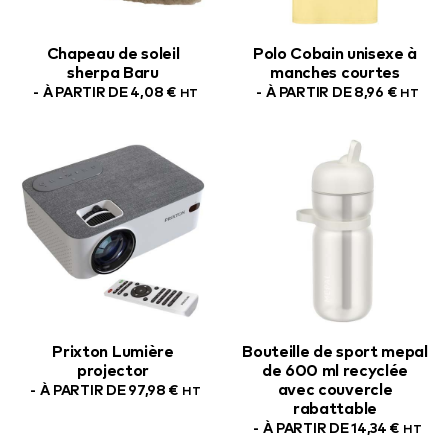
Chapeau de soleil
Polo Cobain unisexe à
sherpa Baru
manches courtes
À PARTIR DE
4,08
€
À PARTIR DE
8,96
€
HT
HT
Prixton Lumière
Bouteille de sport mepal
projector
de 600 ml recyclée
avec couvercle
À PARTIR DE
97,98
€
HT
rabattable
À PARTIR DE
14,34
€
HT