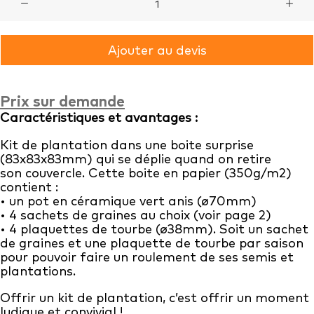
de
Kit
Ajouter au devis
4
saisons
Prix sur demande
Caractéristiques et avantages :
Kit de plantation dans une boite surprise
(83x83x83mm) qui se déplie quand on retire
son couvercle. Cette boite en papier (350g/m2)
contient :
• un pot en céramique vert anis (ø70mm)
• 4 sachets de graines au choix (voir page 2)
• 4 plaquettes de tourbe (ø38mm). Soit un sachet
de graines et une plaquette de tourbe par saison
pour pouvoir faire un roulement de ses semis et
plantations.
Offrir un kit de plantation, c’est offrir un moment
ludique et convivial !