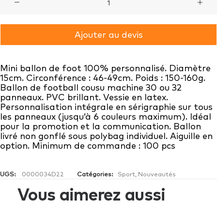
de
Mini
Ajouter au devis
Ballon
Foot
Mini ballon de foot 100% personnalisé. Diamètre
BUSINESS
15cm. Circonférence : 46-49cm. Poids : 150-160g.
Ballon de football cousu machine 30 ou 32
panneaux. PVC brillant. Vessie en latex.
Personnalisation intégrale en sérigraphie sur tous
les panneaux (jusqu’à 6 couleurs maximum). Idéal
pour la promotion et la communication. Ballon
livré non gonflé sous polybag individuel. Aiguille en
option. Minimum de commande : 100 pcs
UGS:
0000034D22
Catégories:
Sport
,
Nouveautés
Vous aimerez aussi