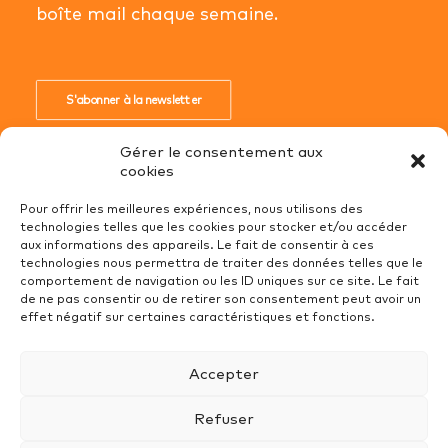
boîte mail chaque semaine.
S'abonner à la newsletter
Gérer le consentement aux
cookies
Pour offrir les meilleures expériences, nous utilisons des
technologies telles que les cookies pour stocker et/ou accéder
Conditions Générales de Ventes
aux informations des appareils. Le fait de consentir à ces
technologies nous permettra de traiter des données telles que le
Mentions Légales
comportement de navigation ou les ID uniques sur ce site. Le fait
Recrutement
de ne pas consentir ou de retirer son consentement peut avoir un
effet négatif sur certaines caractéristiques et fonctions.
Politique de cookies (UE)
Protection des données
Accepter
Refuser