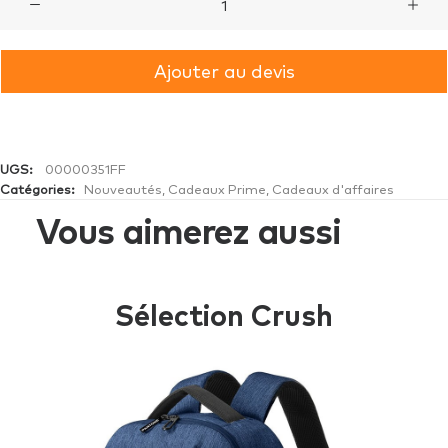
de
Porte-
Ajouter au devis
ordinateur
Iconic
Black
UGS:
00000351FF
Catégories:
Nouveautés
,
Cadeaux Prime
,
Cadeaux d'affaires
Vous aimerez aussi
Sélection Crush