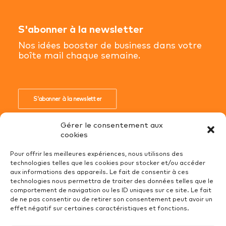
S'abonner à la newsletter
Nos idées booster de business dans votre
boîte mail chaque semaine.
S'abonner à la newsletter
Gérer le consentement aux
cookies
Pour offrir les meilleures expériences, nous utilisons des
technologies telles que les cookies pour stocker et/ou accéder
Conditions Générales de Ventes
aux informations des appareils. Le fait de consentir à ces
technologies nous permettra de traiter des données telles que le
Mentions Légales
comportement de navigation ou les ID uniques sur ce site. Le fait
Recrutement
de ne pas consentir ou de retirer son consentement peut avoir un
effet négatif sur certaines caractéristiques et fonctions.
Politique de cookies (UE)