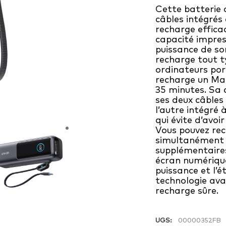
Cette batterie 
et
câbles intégrés
recharge effica
165
capacité impre
W
puissance de so
recharge tout t
avec
ordinateurs port
câble
recharge un Ma
35 minutes. Sa c
intégré
ses deux câbles 
Anker
l’autre intégré 
qui évite d’avo
Vous pouvez rec
simultanément 
supplémentaires
écran numérique 
puissance et l’é
technologie ava
recharge sûre.
UGS:
00000352FB