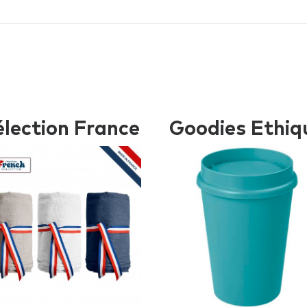
i
élection France
Goodies Ethiq