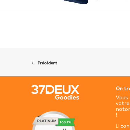
Précédent
On tr
Vous 
votre
notor
!
con