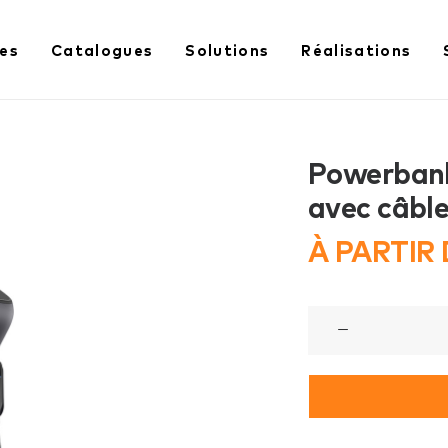
es
Catalogues
Solutions
Réalisations
Powerbank
avec câble
À PARTIR
quantité
de
Powerbank
25.000
mAh