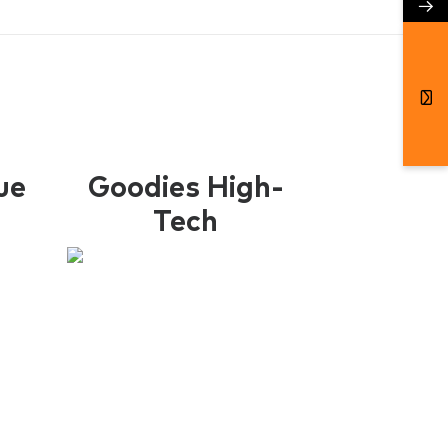
→
ue
Goodies High-
Tech