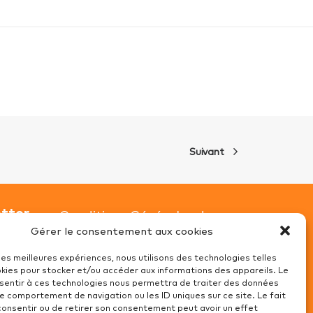
Suivant
etter
Conditions Générales de
Gérer le consentement aux cookies
Ventes
îte
Mentions Légales
 les meilleures expériences, nous utilisons des technologies telles
okies pour stocker et/ou accéder aux informations des appareils. Le
Recrutement
nsentir à ces technologies nous permettra de traiter des données
r
le comportement de navigation ou les ID uniques sur ce site. Le fait
Politique de cookies (UE)
consentir ou de retirer son consentement peut avoir un effet