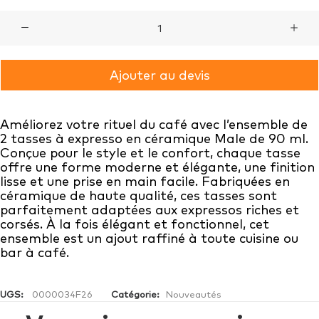
quantité
de
Tasses
Ajouter au devis
à
expresso
Améliorez votre rituel du café avec l’ensemble de
Male
2 tasses à expresso en céramique Male de 90 ml.
Conçue pour le style et le confort, chaque tasse
en
offre une forme moderne et élégante, une finition
céramique
lisse et une prise en main facile. Fabriquées en
céramique de haute qualité, ces tasses sont
de
parfaitement adaptées aux expressos riches et
90
corsés. À la fois élégant et fonctionnel, cet
ensemble est un ajout raffiné à toute cuisine ou
ml
bar à café.
-
set
UGS:
0000034F26
Catégorie:
Nouveautés
de