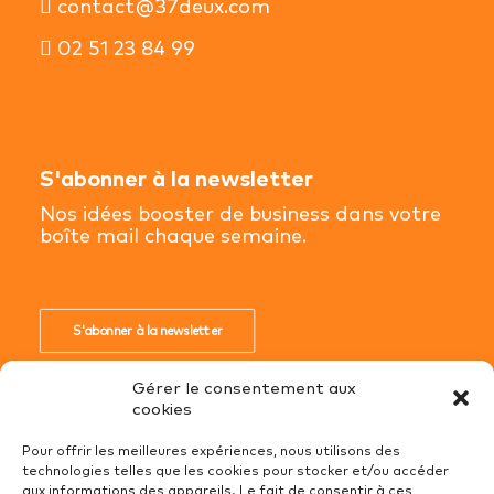
contact@37deux.com
02 51 23 84 99
S'abonner à la newsletter
Nos idées booster de business dans votre
boîte mail chaque semaine.
S'abonner à la newsletter
Gérer le consentement aux
cookies
Pour offrir les meilleures expériences, nous utilisons des
technologies telles que les cookies pour stocker et/ou accéder
Conditions Générales de Ventes
aux informations des appareils. Le fait de consentir à ces