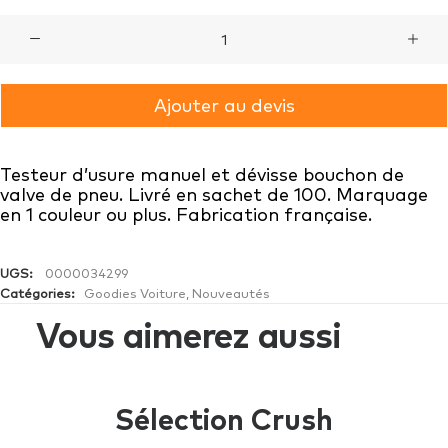
quantité
de
TESTEUR
Ajouter au devis
USURE
DEVISSE
Testeur d’usure manuel et dévisse bouchon de
VALVE
valve de pneu. Livré en sachet de 100. Marquage
en 1 couleur ou plus. Fabrication française.
UGS:
0000034299
Catégories:
Goodies Voiture
,
Nouveautés
Vous aimerez aussi
Sélection Crush