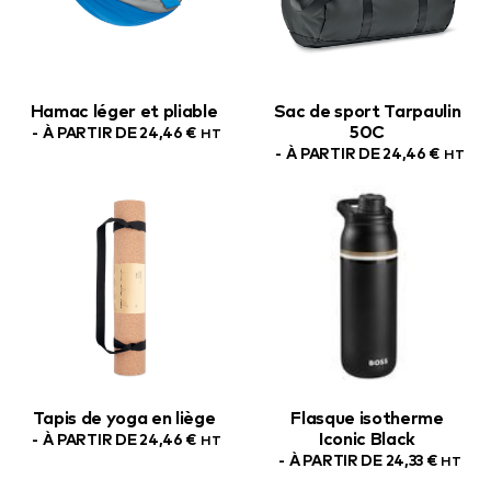
Hamac léger et pliable
Sac de sport Tarpaulin
50C
À PARTIR DE
24,46
€
HT
À PARTIR DE
24,46
€
HT
Tapis de yoga en liège
Flasque isotherme
Iconic Black
À PARTIR DE
24,46
€
HT
À PARTIR DE
24,33
€
HT