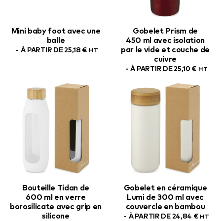
Mini baby foot avec une
Gobelet Prism de
balle
450 ml avec isolation
par le vide et couche de
À PARTIR DE
25,18
€
HT
cuivre
À PARTIR DE
25,10
€
HT
Bouteille Tidan de
Gobelet en céramique
600 ml en verre
Lumi de 300 ml avec
borosilicate avec grip en
couvercle en bambou
silicone
À PARTIR DE
24,84
€
HT