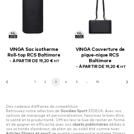
VINGA Sac isotherme
VINGA Couverture de
Roll-top RCS Baltimore
pique-nique RCS
Baltimore
À PARTIR DE
19,20
€
HT
À PARTIR DE
19,20
€
HT
1
2
3
4
5
…
19
Des cadeaux d’affaires de compétition
Retrouvez notre sélection de
Goodies Sport
37DEUX. Avec nos
options de marquage et personnalisation, favorisez le bien-être,
la santé et la productivité. Offrez-leur le luxe de rester en forme
et de gagner en efficacité avec nos
objets publicitaires
dédiés à
vos activités d’extérieur, de plein air, au soleil été comme hiver.
Articles fitness et sport
de qualité comme notre matelas fitness,