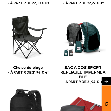
À PARTIR DE
22,30
€
À PARTIR DE
22,22
€
HT
HT
Chaise de plage
SAC A DOS SPORT
REPLIABLE_IMPERMEA
À PARTIR DE
21,94
€
HT
BLE
→
À PARTIR DE
21,94
€
HT