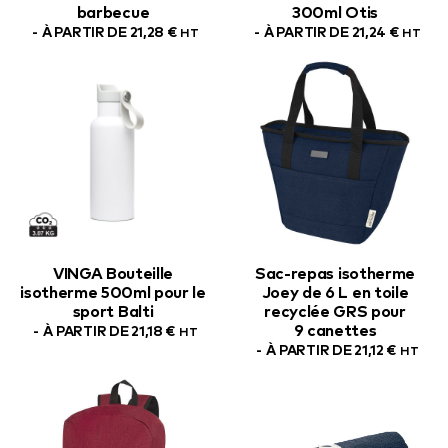
barbecue
300ml Otis
À PARTIR DE
21,28
€
À PARTIR DE
21,24
€
HT
HT
VINGA Bouteille
Sac-repas isotherme
isotherme 500ml pour le
Joey de 6 L en toile
sport Balti
recyclée GRS pour
9 canettes
À PARTIR DE
21,18
€
HT
À PARTIR DE
21,12
€
HT