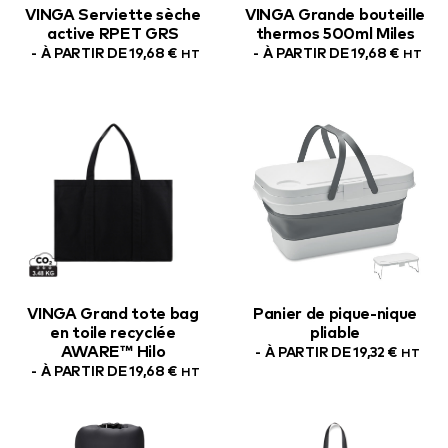
VINGA Serviette sèche
VINGA Grande bouteille
active RPET GRS
thermos 500ml Miles
À PARTIR DE
19,68
€
À PARTIR DE
19,68
€
HT
HT
VINGA Grand tote bag
Panier de pique-nique
en toile recyclée
pliable
AWARE™ Hilo
À PARTIR DE
19,32
€
HT
À PARTIR DE
19,68
€
HT