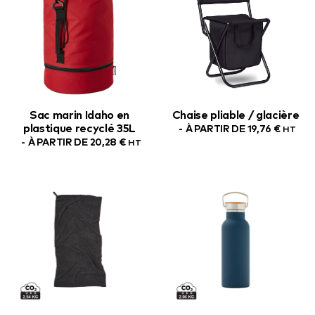
Sac marin Idaho en
Chaise pliable / glacière
plastique recyclé 35L
À PARTIR DE
19,76
€
HT
À PARTIR DE
20,28
€
HT